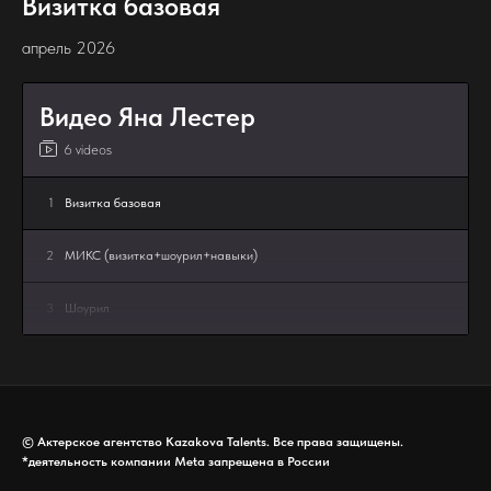
Визитка базовая
апрель 2026
Видео Яна Лестер
6 videos
1
Визитка базовая
2
МИКС (визитка+шоурил+навыки)
3
Шоурил
4
Самопробы комедия импровизация
5
Комедийный монолог без макияжа
© Актерское агентство Kazakova Talents. Все права защищены.
*деятельность компании Meta запрещена в России
6
Комедийная сцена