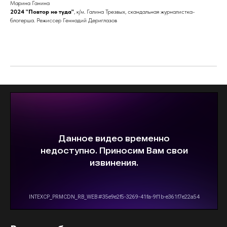
Марина Ганина
2024 "Повтор не туда"
, к/м. Галина Трезвых, скандальная журналистка-
блогерша. Режиссер Геннадий Дериглазов