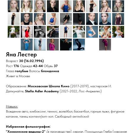
Яна Лестер
Возраст
30 (16.02.1996)
Рост
176
Одежда
42-44
Обувь
37
Глаза
голубые
Волосы
блондинка
Живет в Москве
Образование:
Московская Школа Кино
(2017-2019), мастерская И.
Дапкунайте;
Stella Adler Academy
(2021-2022, Лос-Анджелес)
Навыки:
Вождение авто, кикбоксинг, теннис, волейбол, баскетбол, горные лыжи, фигурное
катание, танец контемп/хип-хоп. Свободный английский
Избранная фильмография:
"Химкинские ведьмы-2"
(в производстве)
, сериал. Помощница Глеба (сквозная