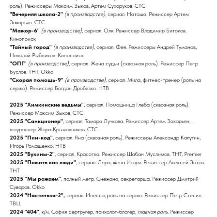
роль). Режиссеры Максим Зыков, Артем Сухоруков. СТС
"Вечерняя школа-2"
(в производстве)
, сериал. Наташа. Режиссер Артем
Захарьян. СТС
"Мажор-6"
(в производстве)
, сериал. Оля. Режиссер Владимир Битоков.
Кинопоиск
"Тайный город"
(в производстве)
, сериал. Фея. Режиссеры Андрей Туманов,
Николай Рыбников. Кинопоиск
"ОПГ"
(в производстве)
, сериал. Жена судьи (сквозная роль). Режиссер Петр
Буслов. ТНТ, Okko
"Скорая помощь-9"
(в производстве)
, сериал. Мила, фитнес-тренер (роль на
серию). Режиссер Богдан Дробязко. НТВ
2025 "Химкинские ведьмы"
, сериал. Помощница Глеба (сквозная роль).
Режиссер Максим Зыков. СТС
2025 "Санкционер"
, сериал. Тамара Лучкова. Режиссер Артем Захарьян,
шоураннер Жора Крыжовников. СТС
2025 "Пин-код"
, сериал. Яна (сквозная роль). Режиссеры Александр Калугин,
Игорь Ромащенко. НТВ
2025 "Букины-2"
, сериал. Красотка. Режиссер Шабан Муслимов. ТНТ, Premier
2025 "Пожить как люди"
, сериал. Лера, жена Игоря. Режиссер Алексей Зотов.
ТНТ
2025 "Мы рожаем"
, полный метр. Снежана, секретарша. Режиссер Дмитрий
Суворов. Okko
2024 "Настенька-2",
сериал. Инесса, роль на серию. Режиссер Петр Степин.
ТВЦ
2024 "404"
, к/м. София Бертругер, психолог-блогер,
главная роль
. Режиссер